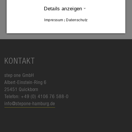
Details anzeigen
Impressum
Datenschutz
|
KONTAKT
step one GmbH
Albert-Einstein-Ring 6
25451 Quickborn
Telefon: +49 (0) 4106 76 588-0
info@stepone-hamburg.de