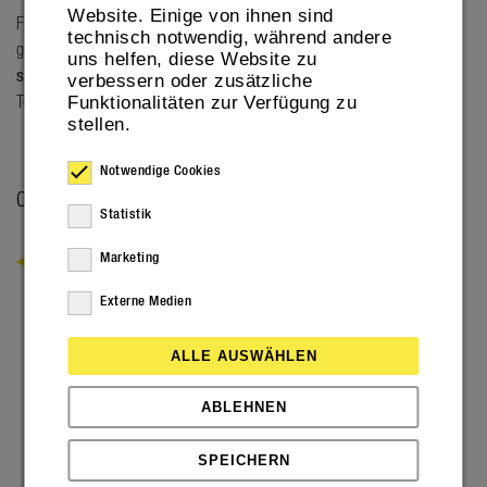
Website. Einige von ihnen sind
Für alle Kunden von step one geht die Jubiläumsfeier über das
technisch notwendig, während andere
ganze Jahr hinweg weiter – in Form eines
mit nachhaltigen und
uns helfen, diese Website zu
sozialen Preisen bestückten Gewinnspiels
. Wir wünschen allen
verbessern oder zusätzliche
Funktionalitäten zur Verfügung zu
Teilnehmenden viel Glück.
stellen.
Notwendige Cookies
09. FEBRUARY 2026
Statistik
ZURÜCK
Marketing
Externe Medien
ALLE AUSWÄHLEN
ABLEHNEN
SPEICHERN