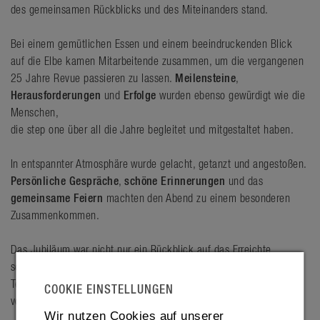
des gemeinsamen Rückblicks und des Miteinanders stand.
Bei einem gemütlichen Essen und einem beeindruckenden Blick
auf die Elbe kamen Mitarbeitende zusammen, um die vergangenen
25 Jahre Revue passieren zu lassen.
Meilensteine
,
Herausforderungen
und
Erfolge
wurden ebenso gewürdigt wie die
Menschen,
die step one über all die Jahre begleitet und mitgestaltet haben.
In entspannter Atmosphäre wurde gelacht, getanzt und angestoßen.
Persönliche Gespräche
,
schöne Erinnerungen
und das
gemeinsame Feiern
machten den Abend zu einem besonderen
Zusammenkommen.
Das Jubiläum war nicht nur ein Rückblick auf das Erreichte,
sondern auch ein
Ausblick auf die Zukunft
– mit einem starken
Team, Zusammenhalt und der gemeinsamen Motivation, den Weg
COOKIE EINSTELLUNGEN
von step one weiterzugehen.
Wir nutzen Cookies auf unserer