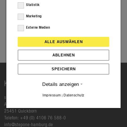
Statistik
Marketing
Externe Medien
ALLE AUSWÄHLEN
ABLEHNEN
SPEICHERN
KONTAKT
Details anzeigen
Impressum
Datenschutz
|
step one GmbH
Albert-Einstein-Ring 6
25451 Quickborn
Telefon: +49 (0) 4106 76 588-0
info@stepone-hamburg.de