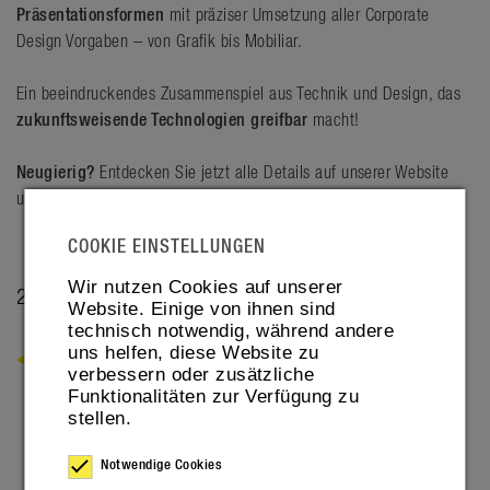
Präsentationsformen
mit präziser Umsetzung aller Corporate
Design Vorgaben – von Grafik bis Mobiliar.
Ein beeindruckendes Zusammenspiel aus Technik und Design, das
zukunftsweisende Technologien greifbar
macht!
Neugierig?
Entdecken Sie jetzt alle Details auf unserer Website
unter den
Referenzen
!
COOKIE EINSTELLUNGEN
Wir nutzen Cookies auf unserer
27. APRIL 2026
Website. Einige von ihnen sind
technisch notwendig, während andere
uns helfen, diese Website zu
ZURÜCK
verbessern oder zusätzliche
Funktionalitäten zur Verfügung zu
stellen.
Notwendige Cookies