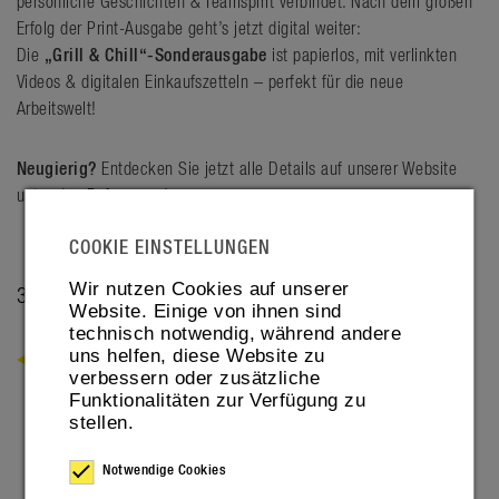
persönliche Geschichten & Teamspirit verbindet. Nach dem großen
Erfolg der Print-Ausgabe geht’s jetzt digital weiter:
Die
„Grill & Chill“-Sonderausgabe
ist papierlos, mit verlinkten
Videos & digitalen Einkaufszetteln – perfekt für die neue
Arbeitswelt!
Neugierig?
Entdecken Sie jetzt alle Details auf unserer Website
unter den
Referenzen
!
COOKIE EINSTELLUNGEN
Wir nutzen Cookies auf unserer
30. JUNE 2026
Website. Einige von ihnen sind
technisch notwendig, während andere
uns helfen, diese Website zu
ZURÜCK
verbessern oder zusätzliche
Funktionalitäten zur Verfügung zu
stellen.
Notwendige Cookies