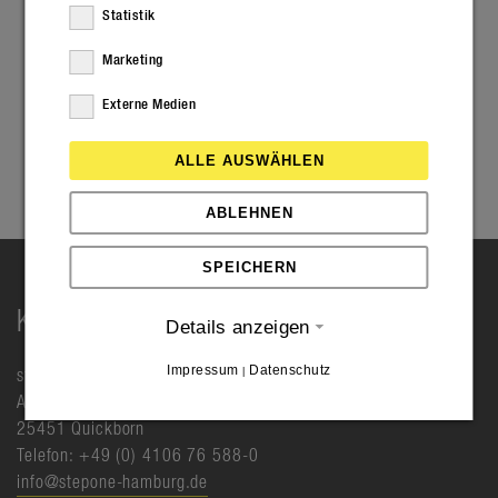
Statistik
Marketing
Externe Medien
ALLE AUSWÄHLEN
ABLEHNEN
SPEICHERN
KONTAKT
Details anzeigen
Impressum
Datenschutz
|
step one GmbH
Albert-Einstein-Ring 6
25451 Quickborn
Telefon: +49 (0) 4106 76 588-0
info@stepone-hamburg.de