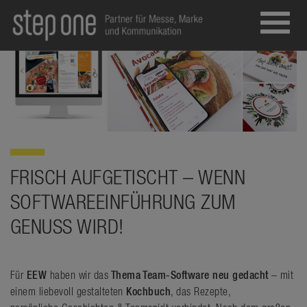
Toggl
navig
FRISCH AUFGETISCHT – WENN
SOFTWAREEINFÜHRUNG ZUM
GENUSS WIRD!
Für
EEW
haben wir das
Thema Team-Software neu gedacht
– mit
einem liebevoll gestalteten
Kochbuch
, das Rezepte,