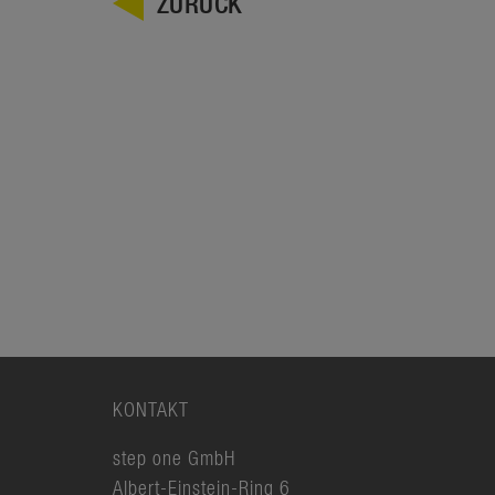
ZURÜCK
KONTAKT
step one GmbH
Albert-Einstein-Ring 6