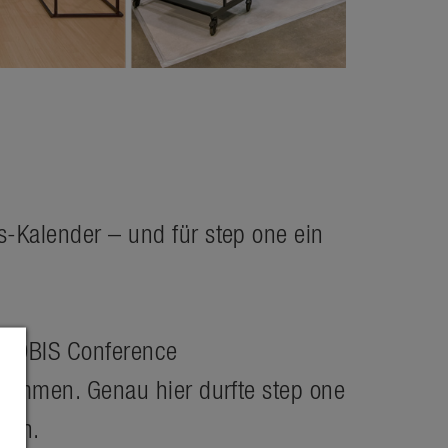
-Kalender – und für step one ein
 SPOBIS Conference
usammen. Genau hier durfte step one
ren.