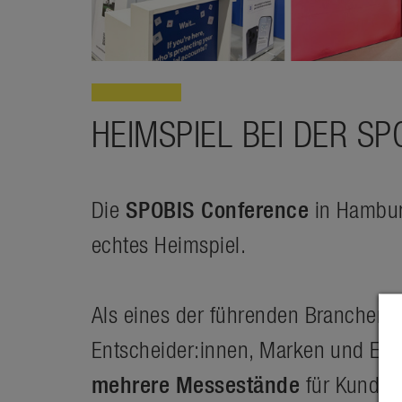
HEIMSPIEL BEI DER S
Die
SPOBIS Conference
in Hamburg
echtes Heimspiel.
Als eines der führenden Branchene
Entscheider:innen, Marken und Expe
mehrere Messestände
für Kunden