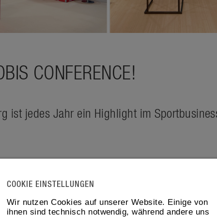
POBIS CONFERENCE!
 ist jedes Jahr ein Highlight im Sportbusiness
vents im deutschsprachigen Raum bringt die
COOKIE EINSTELLUNGEN
rt:innen aus der internationalen Sportwelt z
Wir nutzen Cookies auf unserer Website. Einige von
 aus Deutschland und der ganzen Welt realisie
ihnen sind technisch notwendig, während andere uns