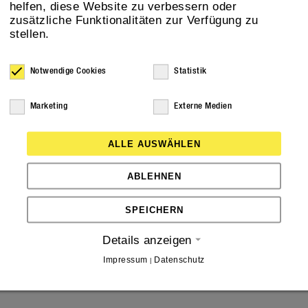
helfen, diese Website zu verbessern oder
zusätzliche Funktionalitäten zur Verfügung zu
stellen.
ufbauzeit von nur einem Tag
. Dank
präzise
eses enge Zeitfenster erfolgreich gemeistert 
Notwendige Cookies
Statistik
ufriedene Kunden.
Marketing
Externe Medien
ALLE AUSWÄHLEN
te Team für den großartigen Einsatz sowie an
ABLEHNEN
 in Hamburg ist garantiert!
SPEICHERN
Details anzeigen
Impressum
Datenschutz
|