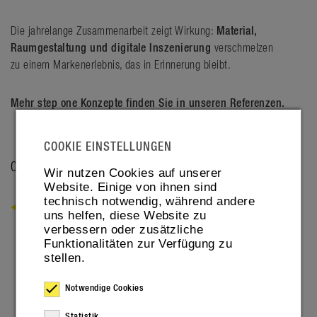
Die jahrelange Zusammenarbeit zeigt Wirkung:
Material,
Raumgestaltung und digitale Inszenierung
verschmelzen
zu einem Markenerlebnis, das in Erinnerung bleibt.
Mehr step one Konzepte finden Sie in unseren Referenzen.
COOKIE EINSTELLUNGEN
07. MAY 2026
Wir nutzen Cookies auf unserer
Website. Einige von ihnen sind
technisch notwendig, während andere
ZURÜCK
uns helfen, diese Website zu
verbessern oder zusätzliche
Funktionalitäten zur Verfügung zu
stellen.
Notwendige Cookies
Statistik