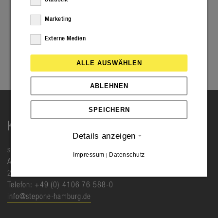
Marketing
Externe Medien
ALLE AUSWÄHLEN
ABLEHNEN
SPEICHERN
KONTAKT
Details anzeigen
step one GmbH
Impressum
Datenschutz
|
Albert-Einstein-Ring 6
25451 Quickborn
Telefon: +49 (0) 4106 76 588-0
info@stepone-hamburg.de