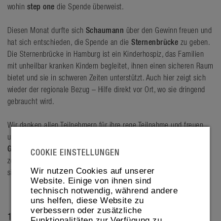
wohin
step one
die Spende überweist.
Diesen Monat durfte sich
Schaumann
über den Gewinn freuen und
hat sich entschieden, die Spende an die
Sternenbrücke
zu geben.
Die Sternenbrücke in Hamburg ist ein Kinderhospiz, das Familien
mit unheilbar kranken Kindern begleitet, ihnen einen sicheren Raum
bietet und sie in schweren Zeiten unterstützt. Auch hier zeigt sich
wieder der regionale Bezug – Hilfe direkt vor Ort, wo sie dringend
gebraucht wird.
Wir danken allen Teilnehmern für ihre rege Teilnahme und freuen
uns schon auf das nächste Gewinnspiel im kommenden Monat.
Gemeinsam etwas Gutes tun
macht nicht nur Freude, sondern
COOKIE EINSTELLUNGEN
zeigt auch, wie stark unser Netzwerk und unsere Partnerschaften
Wir nutzen Cookies auf unserer
sind.
Website. Einige von ihnen sind
technisch notwendig, während andere
uns helfen, diese Website zu
verbessern oder zusätzliche
19. FEBRUARY 2026
Funktionalitäten zur Verfügung zu