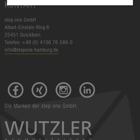
KONTAKT
step one GmbH
Albert-Einstein-Ring 6
25451 Quickborn
Telefon: +49 (0) 4106 76 588-0
info@stepone-hamburg.de
Die Marken der step one GmbH: