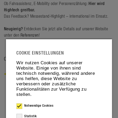
Ob Fahrassistenz, E-Mobility oder Personenzählung:
Hier wird
Hightech greifbar.
Das Feedback? Messestand-Highlight – international im Einsatz.
Neugierig?
Entdecken Sie jetzt alle Details auf unserer Website
unter den
Referenzen
!
COOKIE EINSTELLUNGEN
04. MAY 2026
Wir nutzen Cookies auf unserer
Website. Einige von ihnen sind
technisch notwendig, während andere
ZURÜCK
uns helfen, diese Website zu
verbessern oder zusätzliche
Funktionalitäten zur Verfügung zu
stellen.
Notwendige Cookies
Statistik