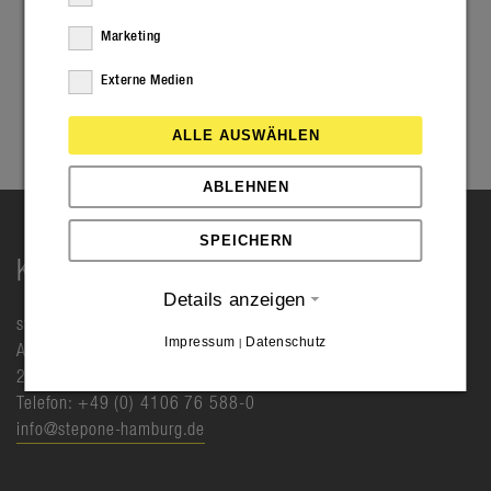
Marketing
Externe Medien
ALLE AUSWÄHLEN
ABLEHNEN
SPEICHERN
KONTAKT
Details anzeigen
step one GmbH
Impressum
Datenschutz
|
Albert-Einstein-Ring 6
25451 Quickborn
Telefon: +49 (0) 4106 76 588-0
info@stepone-hamburg.de