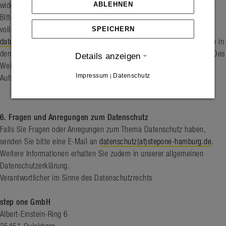
ABLEHNEN
widerrufen. Die betreffenden Daten werden dann umgehend gelöscht.
Bitte richten Sie in diesem Fall Ihren Widerruf unter Angabe Ihres
SPEICHERN
vollständigen Namens und Ihrer E-Mail-Adresse an
datenschutz(at)stepone-hamburg.de
. An die Stelle der Löschung kann in
den gesetzlich vorgesehenen Fällen eine Sperrung der Daten treten. Des
Details anzeigen
Weiteren steht Ihnen ein Beschwerderecht bei der zuständigen
Impressum
Datenschutz
|
Aufsichtsbehörde zu.
6. Fragen und Anregungen zum Datenschutz
Falls Sie Fragen oder Anregungen zum Thema Datenschutz haben,
senden Sie bitte eine E-Mail an
datenschutz(at)stepone-hamburg.de
.
Weitere Informationen erhalten Sie zudem in unserer allgemeinen
Datenschutzerklärung.
Verantwortlicher im Sinne des Datenschutzrechts
step one GmbH
Albert-Einstein-Ring 6