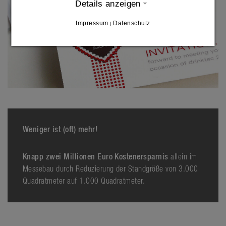
Details anzeigen
Impressum
Datenschutz
|
Weniger ist (oft) mehr!
Knapp zwei Millionen Euro Kostenersparnis
allein im
Messebau durch Reduzierung der Standgröße von 3.000
Quadratmeter auf 1.000 Quadratmeter.