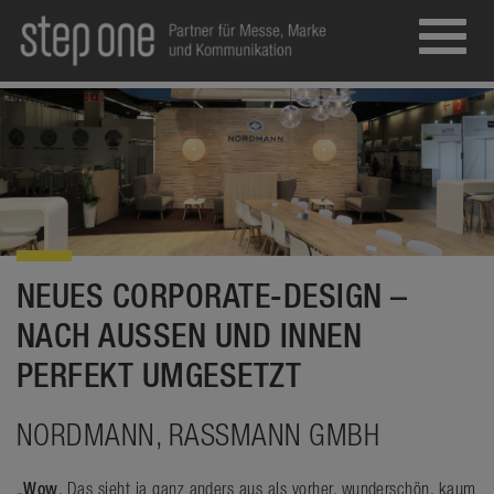
Toggl
navig
NEUES CORPORATE-DESIGN –
NACH AUSSEN UND INNEN
PERFEKT UMGESETZT
NORDMANN, RASSMANN GMBH
„
Wow
. Das sieht ja ganz anders aus als vorher, wunderschön, kaum